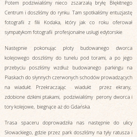
Potem podziwialiśmy nieco zszarzałą bryłę Błękitnego
Centrum i doszliśmy do rynku. Tam spotkaliśmy entuzjastę
fotografii z filii Kodaka, który jak co roku oferował
sympatykom fotografii profesjonalne usługi edytorskie.
Następnie pokonując płoty budowanego dworca
kolejowego doszliśmy do tunelu pod torami, a po jego
przebyciu poszliśmy wzdłuż budowanego parkingu na
Piaskach do słynnych czerwonych schodów prowadzących
na wiadukt. Przekraczając wiadukt przez ekrany,
zdobione dzikimi ptakami, podziwialiśmy perony dworca i
tory kolejowe, biegnące aż do Gdańska.
Trasa spaceru doprowadziła nas następnie do ulicy
Słowackiego, gdzie przez park doszliśmy na tyły ratusza i