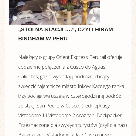
„STOI NA STACJI ….”, CZYLI HIRAM
BINGHAM W PERU
Należący o grupy Orient Express Perurail oferuje
codzienne połączenia z Cusco do Aguas
Calientes, gdzie wysiadają podróżni chcący
zwiedzić tajemnicze miasto Inków Każdego ranka
trzy pociągi wyruszają w czterogodzinną podróż
ze stacji San Pedro w Cusco: średniej klasy
Vistadome 1 i Vistadome 2 oraz tani Backpacker
Przeznaczone dla zwykłych turystów (czyli dla nas)
Backpacker i Vistadome jadą z Cusco przez