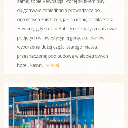
samej sobie Rewolucja, której skutkiem były
długotrwałe zaniedbania prowadzące do
ogromnych zniszczeń, jak na ironię ocaliła Starą
Hawanę, gdyż reżim Batisty nie zdążył zrealizować
podjętych w inwestycyjnej gorączce planów
wyburzenia dużej części starego miasta,
przeznaczonej pod budowę wielopiętrowych
hoteli, kasyn,...
więcej