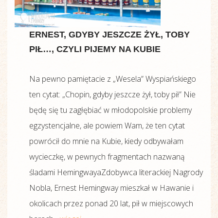
ERNEST, GDYBY JESZCZE ŻYŁ, TOBY
PIŁ…, CZYLI PIJEMY NA KUBIE
Na pewno pamiętacie z „Wesela” Wyspiańskiego
ten cytat: „Chopin, gdyby jeszcze żył, toby pił” Nie
będę się tu zagłębiać w młodopolskie problemy
egzystencjalne, ale powiem Wam, że ten cytat
powrócił do mnie na Kubie, kiedy odbywałam
wycieczkę, w pewnych fragmentach nazwaną
śladami HemingwayaZdobywca literackiej Nagrody
Nobla, Ernest Hemingway mieszkał w Hawanie i
okolicach przez ponad 20 lat, pił w miejscowych