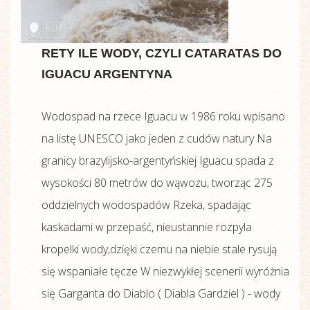
RETY ILE WODY, CZYLI CATARATAS DO
IGUACU ARGENTYNA
Wodospad na rzece Iguacu w 1986 roku wpisano
na listę UNESCO jako jeden z cudów natury Na
granicy brazylijsko-argentyńskiej Iguacu spada z
wysokości 80 metrów do wąwozu, tworząc 275
oddzielnych wodospadów Rzeka, spadając
kaskadami w przepaść, nieustannie rozpyla
kropelki wody,dzięki czemu na niebie stale rysują
się wspaniałe tęcze W niezwykłej scenerii wyróżnia
się Garganta do Diablo ( Diabla Gardziel ) - wody