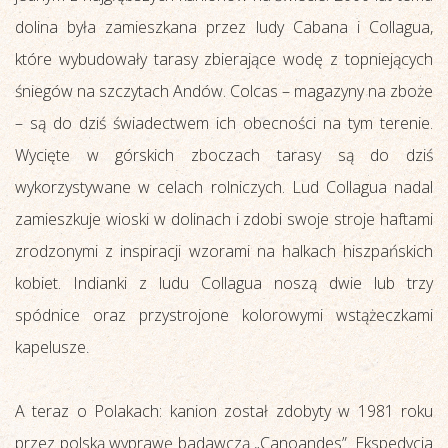
dolina była zamieszkana przez ludy Cabana i Collagua,
które wybudowały tarasy zbierające wodę z topniejących
śniegów na szczytach Andów. Colcas – magazyny na zboże
– są do dziś świadectwem ich obecności na tym terenie.
Wycięte w górskich zboczach tarasy są do dziś
wykorzystywane w celach rolniczych. Lud Collagua nadal
zamieszkuje wioski w dolinach i zdobi swoje stroje haftami
zrodzonymi z inspiracji wzorami na halkach hiszpańskich
kobiet. Indianki z ludu Collagua noszą dwie lub trzy
spódnice oraz przystrojone kolorowymi wstążeczkami
kapelusze.
A teraz o Polakach: kanion został zdobyty w 1981 roku
przez polską wyprawę badawczą „Canoandes”. Ekspedycja