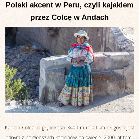
Polski akcent w Peru, czyli kajakiem
przez Colcę w Andach
Kanion Colca, o głębokości 3400 m i 100 km długości jest
jednym z najgłębszych kanionów na świecie. 2000 lat temu