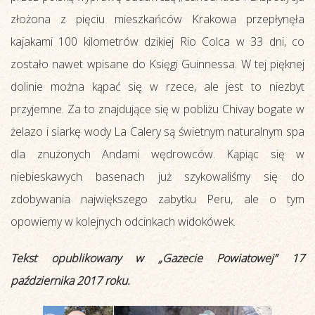
złożona z pięciu mieszkańców Krakowa przepłynęła
kajakami 100 kilometrów dzikiej Rio Colca w 33 dni, co
zostało nawet wpisane do Księgi Guinnessa. W tej pięknej
dolinie można kąpać się w rzece, ale jest to niezbyt
przyjemne. Za to znajdujące się w pobliżu Chivay bogate w
żelazo i siarkę wody La Calery są świetnym naturalnym spa
dla znużonych Andami wędrowców. Kąpiąc się w
niebieskawych basenach już szykowaliśmy się do
zdobywania największego zabytku Peru, ale o tym
opowiemy w kolejnych odcinkach widokówek.
Tekst opublikowany w „Gazecie Powiatowej” 17
października 2017 roku.