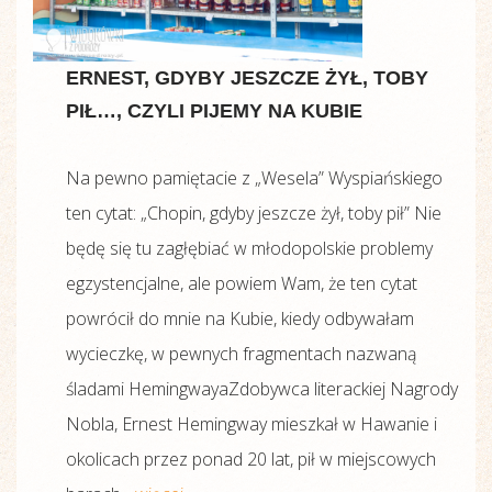
ERNEST, GDYBY JESZCZE ŻYŁ, TOBY
PIŁ…, CZYLI PIJEMY NA KUBIE
Na pewno pamiętacie z „Wesela” Wyspiańskiego
ten cytat: „Chopin, gdyby jeszcze żył, toby pił” Nie
będę się tu zagłębiać w młodopolskie problemy
egzystencjalne, ale powiem Wam, że ten cytat
powrócił do mnie na Kubie, kiedy odbywałam
wycieczkę, w pewnych fragmentach nazwaną
śladami HemingwayaZdobywca literackiej Nagrody
Nobla, Ernest Hemingway mieszkał w Hawanie i
okolicach przez ponad 20 lat, pił w miejscowych