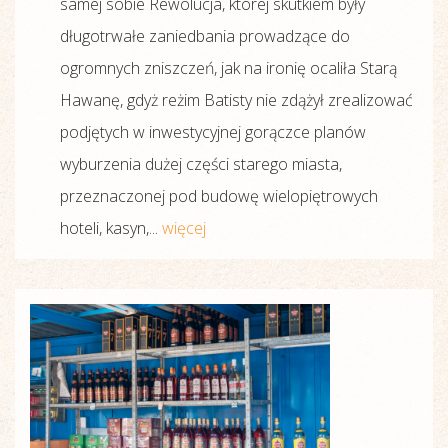
samej sobie Rewolucja, której skutkiem były
długotrwałe zaniedbania prowadzące do
ogromnych zniszczeń, jak na ironię ocaliła Starą
Hawanę, gdyż reżim Batisty nie zdążył zrealizować
podjętych w inwestycyjnej gorączce planów
wyburzenia dużej części starego miasta,
przeznaczonej pod budowę wielopiętrowych
hoteli, kasyn,...
więcej