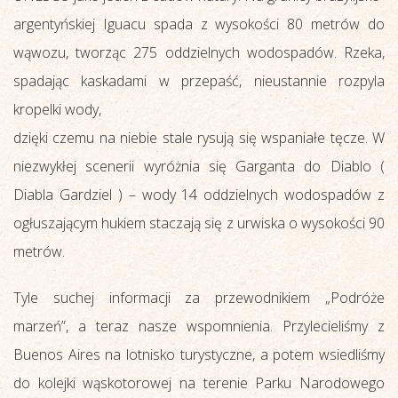
argentyńskiej Iguacu spada z wysokości 80 metrów do
wąwozu, tworząc 275 oddzielnych wodospadów. Rzeka,
spadając kaskadami w przepaść, nieustannie rozpyla
kropelki wody,
dzięki czemu na niebie stale rysują się wspaniałe tęcze. W
niezwykłej scenerii wyróżnia się Garganta do Diablo (
Diabla Gardziel ) – wody 14 oddzielnych wodospadów z
ogłuszającym hukiem staczają się z urwiska o wysokości 90
metrów.
Tyle suchej informacji za przewodnikiem „Podróże
marzeń”, a teraz nasze wspomnienia. Przylecieliśmy z
Buenos Aires na lotnisko turystyczne, a potem wsiedliśmy
do kolejki wąskotorowej na terenie Parku Narodowego