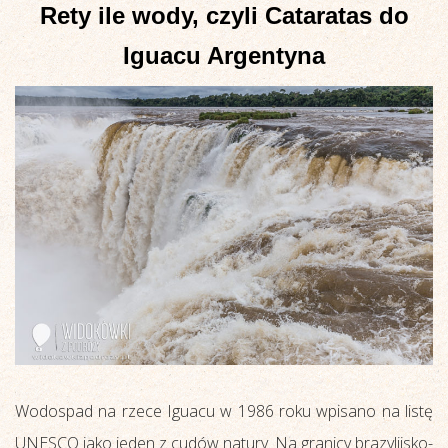
Rety ile wody, czyli Cataratas do
Iguacu Argentyna
Wodospad na rzece Iguacu w 1986 roku wpisano na listę
UNESCO jako jeden z cudów natury. Na granicy brazylijsko-