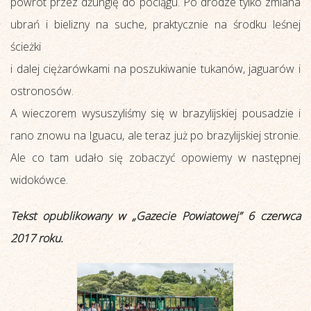
powrót przez dżunglę do pociągu. Po drodze tylko zmiana
ubrań i bielizny na suche, praktycznie na środku leśnej
ścieżki
i dalej ciężarówkami na poszukiwanie tukanów, jaguarów i
ostronosów.
A wieczorem wysuszyliśmy się w brazylijskiej pousadzie i
rano znowu na Iguacu, ale teraz już po brazylijskiej stronie.
Ale co tam udało się zobaczyć opowiemy w następnej
widokówce.
Tekst opublikowany w „Gazecie Powiatowej” 6 czerwca
2017 roku.