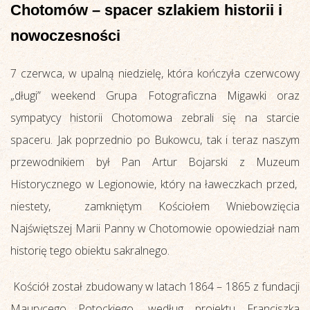
Chotomów – spacer szlakiem historii i
nowoczesności
7 czerwca, w upalną niedzielę, która kończyła czerwcowy
„długi” weekend Grupa Fotograficzna Migawki oraz
sympatycy historii Chotomowa zebrali się na starcie
spaceru. Jak poprzednio po Bukowcu, tak i teraz naszym
przewodnikiem był Pan Artur Bojarski z Muzeum
Historycznego w Legionowie, który na ławeczkach przed,
niestety, zamkniętym Kościołem Wniebowzięcia
Najświętszej Marii Panny w Chotomowie opowiedział nam
historię tego obiektu sakralnego.
Kościół został zbudowany w latach 1864 – 1865 z fundacji
Maurycego Potockiego, według projektu Franciszka