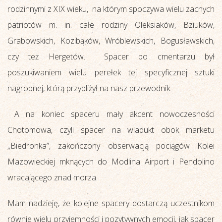
rodzinnymi z XIX wieku, na którym spoczywa wielu zacnych
patriotów m. in. całe rodziny Oleksiaków, Bziuków,
Grabowskich, Kozibąków, Wróblewskich, Bogusławskich,
czy też Hergetów. Spacer po cmentarzu był
poszukiwaniem wielu perełek tej specyficznej sztuki
nagrobnej, którą przybliżył na nasz przewodnik.
A na koniec spaceru mały akcent nowoczesności
Chotomowa, czyli spacer na wiadukt obok marketu
„Biedronka”, zakończony obserwacją pociągów Kolei
Mazowieckiej mknących do Modlina Airport i Pendolino
wracającego znad morza.
Mam nadzieję, że kolejne spacery dostarczą uczestnikom
równie wielu przyjemności i pozytywnych emocji, jak spacer