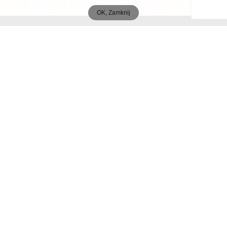
OK, Zamknij
MENU
Start
O autorach
Publikacje
Współpraca