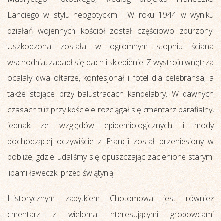
Lanciego w stylu neogotyckim. W roku 1944 w wyniku
działań wojennych kościół został częściowo zburzony.
Uszkodzona została w ogromnym stopniu ściana
wschodnia, zapadł się dach i sklepienie. Z wystroju wnętrza
ocalały dwa ołtarze, konfesjonał i fotel dla celebransa, a
także stojące przy balustradach kandelabry. W dawnych
czasach tuż przy kościele rozciągał się cmentarz parafialny,
jednak ze względów epidemiologicznych i mody
pochodzącej oczywiście z Francji został przeniesiony w
pobliże, gdzie udaliśmy się opuszczając zacienione starymi
lipami ławeczki przed świątynią.
Historycznym zabytkiem Chotomowa jest również
cmentarz z wieloma interesującymi grobowcami