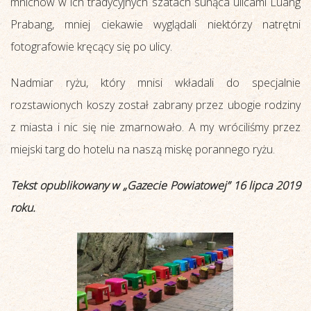
mnichów w ich tradycyjnych szatach sunąca ulicami Luang
Prabang, mniej ciekawie wyglądali niektórzy natrętni
fotografowie kręcący się po ulicy.
Nadmiar ryżu, który mnisi wkładali do specjalnie
rozstawionych koszy został zabrany przez ubogie rodziny
z miasta i nic się nie zmarnowało. A my wróciliśmy przez
miejski targ do hotelu na naszą miskę porannego ryżu.
Tekst opublikowany w „Gazecie Powiatowej” 16 lipca 2019
roku.