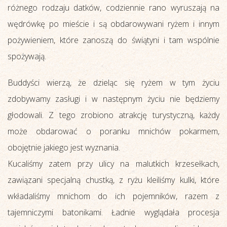
różnego rodzaju datków, codziennie rano wyruszają na
wędrówkę po mieście i są obdarowywani ryżem i innym
pożywieniem, które zanoszą do świątyni i tam wspólnie
spożywają.
Buddyści wierzą, że dzieląc się ryżem w tym życiu
zdobywamy zasługi i w następnym życiu nie będziemy
głodowali. Z tego zrobiono atrakcję turystyczną, każdy
może obdarować o poranku mnichów pokarmem,
obojętnie jakiego jest wyznania.
Kucaliśmy zatem przy ulicy na malutkich krzesełkach,
zawiązani specjalną chustką, z ryżu kleiliśmy kulki, które
wkładaliśmy mnichom do ich pojemników, razem z
tajemniczymi batonikami. Ładnie wyglądała procesja