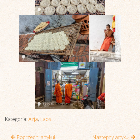
Kategoria:
Azja
,
Laos
Poprzedni artykuł
Następny artykuł