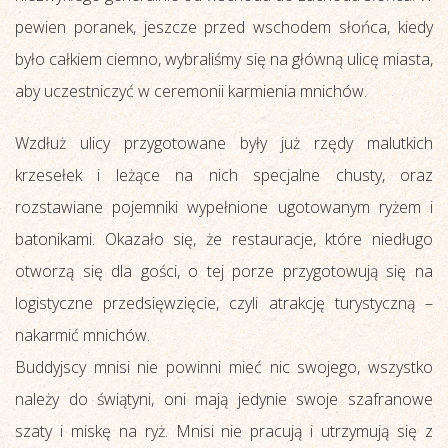
pewien poranek, jeszcze przed wschodem słońca, kiedy
było całkiem ciemno, wybraliśmy się na główną ulicę miasta,
aby uczestniczyć w ceremonii karmienia mnichów.
Wzdłuż ulicy przygotowane były już rzędy malutkich
krzesełek i leżące na nich specjalne chusty, oraz
rozstawiane pojemniki wypełnione ugotowanym ryżem i
batonikami. Okazało się, że restauracje, które niedługo
otworzą się dla gości, o tej porze przygotowują się na
logistyczne przedsięwzięcie, czyli atrakcję turystyczną –
nakarmić mnichów.
Buddyjscy mnisi nie powinni mieć nic swojego, wszystko
należy do świątyni, oni mają jedynie swoje szafranowe
szaty i miskę na ryż. Mnisi nie pracują i utrzymują się z