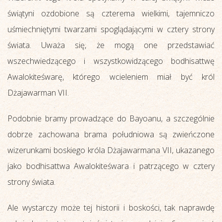
świątyni ozdobione są czterema wielkimi, tajemniczo
uśmiechniętymi twarzami spoglądającymi w cztery strony
świata. Uważa się, że mogą one przedstawiać
wszechwiedzącego i wszystkowidzącego bodhisattwę
Awalokiteśwarę, którego wcieleniem miał być król
Dżajawarman VII.
Podobnie bramy prowadzące do Bayoanu, a szczególnie
dobrze zachowana brama południowa są zwieńczone
wizerunkami boskiego króla Dżajawarmana VII, ukazanego
jako bodhisattwa Awalokiteśwara i patrzącego w cztery
strony świata.
Ale wystarczy może tej historii i boskości, tak naprawdę