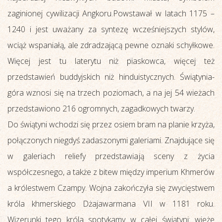
zaginionej cywilizacji Angkoru.Powstawał w latach 1175 –
1240 i jest uważany za syntezę wcześniejszych stylów,
wciąż wspaniałą, ale zdradzającą pewne oznaki schyłkowe.
Więcej jest tu laterytu niż piaskowca, więcej też
przedstawień buddyjskich niż hinduistycznych. Świątynia-
góra wznosi się na trzech poziomach, a na jej 54 wieżach
przedstawiono 216 ogromnych, zagadkowych twarzy.
Do świątyni wchodzi się przez osiem bram na planie krzyża,
połączonych niegdyś zadaszonymi galeriami. Znajdujące się
w galeriach reliefy przedstawiają sceny z życia
współczesnego, a także z bitew między imperium Khmerów
a królestwem Czampy. Wojna zakończyła się zwycięstwem
króla khmerskiego Dżajawarmana VII w 1181 roku.
Wizerunki tego króla spotykamy w całej świątyni: wieże