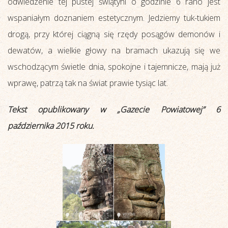
odwiedzenie tej pustej świątyni o godzinie 6 rano jest
wspaniałym doznaniem estetycznym. Jedziemy tuk-tukiem
drogą, przy której ciągną się rzędy posągów demonów i
dewatów, a wielkie głowy na bramach ukazują się we
wschodzącym świetle dnia, spokojne i tajemnicze, mają już
wprawę, patrzą tak na świat prawie tysiąc lat.
Tekst opublikowany w „Gazecie Powiatowej” 6
października 2015 roku.