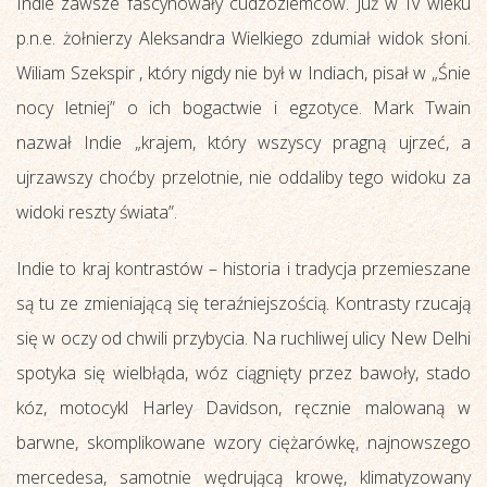
Indie zawsze fascynowały cudzoziemców. Już w IV wieku
p.n.e. żołnierzy Aleksandra Wielkiego zdumiał widok słoni.
Wiliam Szekspir , który nigdy nie był w Indiach, pisał w „Śnie
nocy letniej” o ich bogactwie i egzotyce. Mark Twain
nazwał Indie „krajem, który wszyscy pragną ujrzeć, a
ujrzawszy choćby przelotnie, nie oddaliby tego widoku za
widoki reszty świata”.
Indie to kraj kontrastów – historia i tradycja przemieszane
są tu ze zmieniającą się teraźniejszością. Kontrasty rzucają
się w oczy od chwili przybycia. Na ruchliwej ulicy New Delhi
spotyka się wielbłąda, wóz ciągnięty przez bawoły, stado
kóz, motocykl Harley Davidson, ręcznie malowaną w
barwne, skomplikowane wzory ciężarówkę, najnowszego
mercedesa, samotnie wędrującą krowę, klimatyzowany