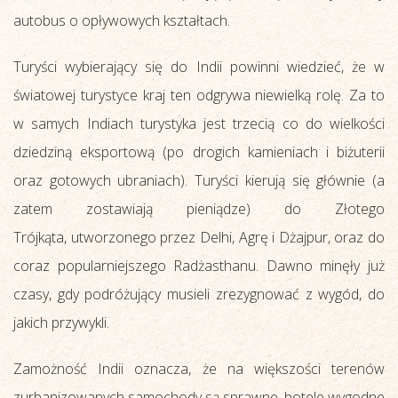
autobus o opływowych kształtach.
Turyści wybierający się do Indii powinni wiedzieć, że w
światowej turystyce kraj ten odgrywa niewielką rolę. Za to
w samych Indiach turystyka jest trzecią co do wielkości
dziedziną eksportową (po drogich kamieniach i biżuterii
oraz gotowych ubraniach). Turyści kierują się głównie (a
zatem zostawiają pieniądze) do Złotego
Trójkąta, utworzonego przez Delhi, Agrę i Dżajpur, oraz do
coraz popularniejszego Radżasthanu. Dawno minęły już
czasy, gdy podróżujący musieli zrezygnować z wygód, do
jakich przywykli.
Zamożność Indii oznacza, że na większości terenów
zurbanizowanych samochody są sprawne, hotele wygodne