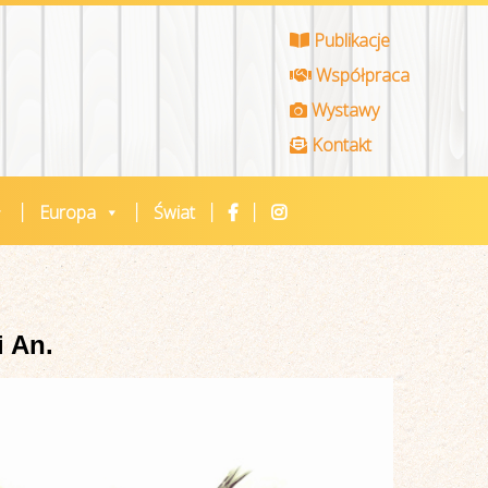
Publikacje
Współpraca
Wystawy
Kontakt
Europa
Świat
i An.