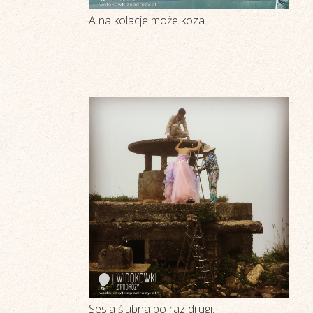
A na kolacje może koza.
Sesja ślubna po raz drugi.