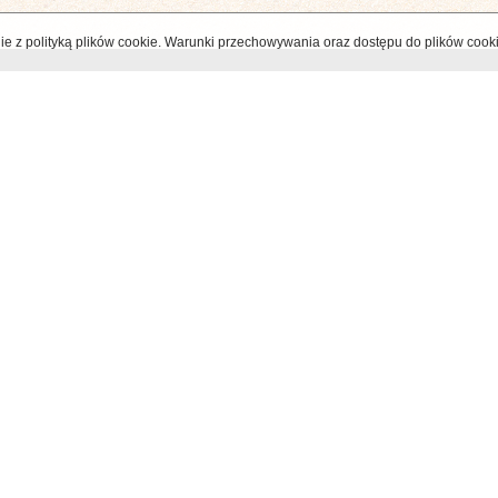
odnie z polityką plików cookie. Warunki przechowywania oraz dostępu do plików cook
MENU
TAGS
Start
1 listopad
Abbye de la Paix
O autorach
Ameryka Południowa
Antolia
Publikacje
Bellapais
Chiny
Cyp
Współpraca
Cypr Północny
Europa
Wystawy
Frognaparken
Gibraltar
G
Kontakt
Grecja
groby
Gustav Vig
Gwiezdne Wojny
Hiszpania