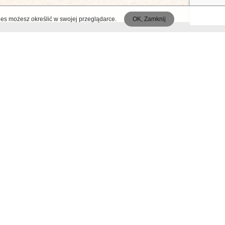
ies możesz określić w swojej przeglądarce.
OK, Zamknij
FACEBOOK
Afryka
Azja
r
oreme
eland
Indie