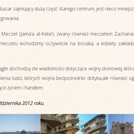
zar zajmujący dużą część starego centrum, jest nieco mniejszy ni
argowania.
ki Meczet (Jama’a al-Kebir), zwany również meczetem Zacha
 meczetu wchodzimy oczywiście na bosaka, a kobiety zakłada
ciągle dochodzą złe wiadomości dotyczące wojny domowej, która 
pienia ludzi, których wojna bezpośrednio dotyka,ale również 
ące życiem i handlem.
dziernika 2012 roku.