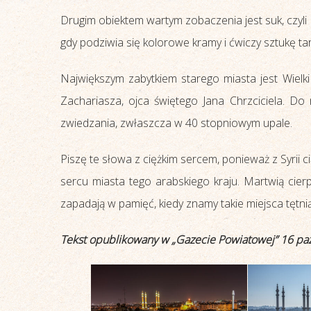
Drugim obiektem wartym zobaczenia jest suk, czyli ba
gdy podziwia się kolorowe kramy i ćwiczy sztukę t
Największym zabytkiem starego miasta jest Wiel
Zachariasza, ojca świętego Jana Chrzciciela. Do
zwiedzania, zwłaszcza w 40 stopniowym upale.
Piszę te słowa z ciężkim sercem, ponieważ z Syrii 
sercu miasta tego arabskiego kraju. Martwią cier
zapadają w pamięć, kiedy znamy takie miejsca tętni
Tekst opublikowany w „Gazecie Powiatowej” 16 paź