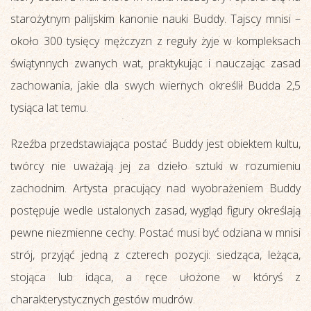
starożytnym palijskim kanonie nauki Buddy. Tajscy mnisi –
około 300 tysięcy mężczyzn z reguły żyje w kompleksach
świątynnych zwanych wat, praktykując i nauczając zasad
zachowania, jakie dla swych wiernych określił Budda 2,5
tysiąca lat temu.
Rzeźba przedstawiająca postać Buddy jest obiektem kultu,
twórcy nie uważają jej za dzieło sztuki w rozumieniu
zachodnim. Artysta pracujący nad wyobrażeniem Buddy
postępuje wedle ustalonych zasad, wygląd figury określają
pewne niezmienne cechy. Postać musi być odziana w mnisi
strój, przyjąć jedną z czterech pozycji: siedząca, leżąca,
stojąca lub idąca, a ręce ułożone w któryś z
charakterystycznych gestów mudrów.