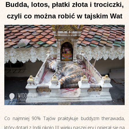
Budda, lotos, płatki złota i trociczki,
czyli co można robić w tajskim Wat
Co najmniej 90% Tajów praktykuje buddyzm therawada,
który dotarł z Indii około III wieku naszej ery i opierał się na