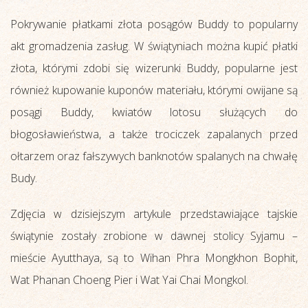
Pokrywanie płatkami złota posągów Buddy to popularny
akt gromadzenia zasług. W świątyniach można kupić płatki
złota, którymi zdobi się wizerunki Buddy, popularne jest
również kupowanie kuponów materiału, którymi owijane są
posągi Buddy, kwiatów lotosu służących do
błogosławieństwa, a także trociczek zapalanych przed
ołtarzem oraz fałszywych banknotów spalanych na chwałę
Budy.
Zdjęcia w dzisiejszym artykule przedstawiające tajskie
świątynie zostały zrobione w dawnej stolicy Syjamu –
mieście Ayutthaya, są to Wihan Phra Mongkhon Bophit,
Wat Phanan Choeng Pier i Wat Yai Chai Mongkol.