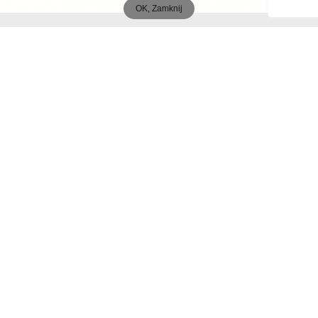
OK, Zamknij
MENU
Start
O autorach
Publikacje
Współpraca