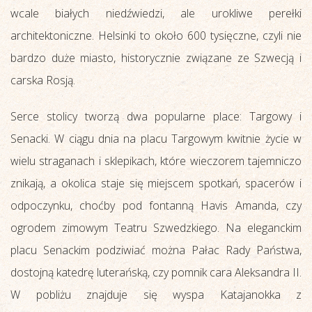
wcale białych niedźwiedzi, ale urokliwe perełki
architektoniczne. Helsinki to około 600 tysięczne, czyli nie
bardzo duże miasto, historycznie związane ze Szwecją i
carska Rosją.
Serce stolicy tworzą dwa popularne place: Targowy i
Senacki. W ciągu dnia na placu Targowym kwitnie życie w
wielu straganach i sklepikach, które wieczorem tajemniczo
znikają, a okolica staje się miejscem spotkań, spacerów i
odpoczynku, choćby pod fontanną Havis Amanda, czy
ogrodem zimowym Teatru Szwedzkiego. Na eleganckim
placu Senackim podziwiać można Pałac Rady Państwa,
dostojną katedrę luterańską, czy pomnik cara Aleksandra II.
W pobliżu znajduje się wyspa Katajanokka z