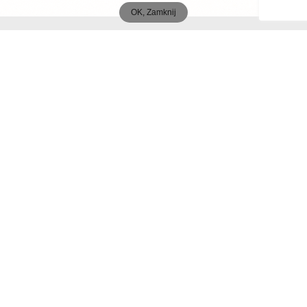
OK, Zamknij
MENU
Start
O autorach
Publikacje
Współpraca