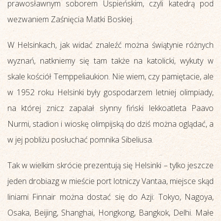
prawosławnym soborem Uspieńskim, czyli katedrą pod
wezwaniem Zaśnięcia Matki Boskiej.
W Helsinkach, jak widać znaleźć można świątynie różnych
wyznań, natkniemy się tam także na katolicki, wykuty w
skale kościół Temppeliaukion. Nie wiem, czy pamiętacie, ale
w 1952 roku Helsinki były gospodarzem letniej olimpiady,
na której znicz zapalał słynny fiński lekkoatleta Paavo
Nurmi, stadion i wioskę olimpijską do dziś można oglądać, a
w jej pobliżu posłuchać pomnika Sibeliusa.
Tak w wielkim skrócie prezentują się Helsinki – tylko jeszcze
jeden drobiazg w mieście port lotniczy Vantaa, miejsce skąd
liniami Finnair można dostać się do Azji: Tokyo, Nagoya,
Osaka, Beijing, Shanghai, Hongkong, Bangkok, Delhi. Małe