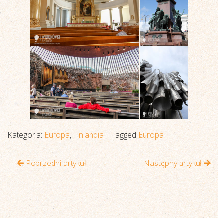
Kategoria:
Europa
,
Finlandia
Tagged
Europa
Poprzedni artykuł
Następny artykuł