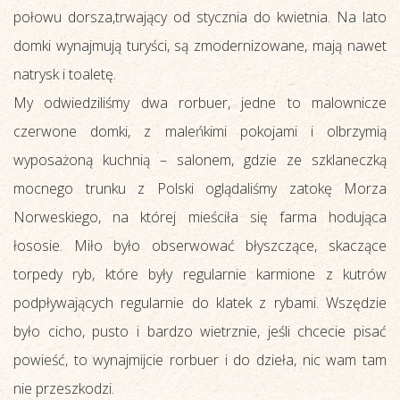
połowu dorsza,trwający od stycznia do kwietnia. Na lato
domki wynajmują turyści, są zmodernizowane, mają nawet
natrysk i toaletę.
My odwiedziliśmy dwa rorbuer, jedne to malownicze
czerwone domki, z maleńkimi pokojami i olbrzymią
wyposażoną kuchnią – salonem, gdzie ze szklaneczką
mocnego trunku z Polski oglądaliśmy zatokę Morza
Norweskiego, na której mieściła się farma hodująca
łososie. Miło było obserwować błyszczące, skaczące
torpedy ryb, które były regularnie karmione z kutrów
podpływających regularnie do klatek z rybami. Wszędzie
było cicho, pusto i bardzo wietrznie, jeśli chcecie pisać
powieść, to wynajmijcie rorbuer i do dzieła, nic wam tam
nie przeszkodzi.