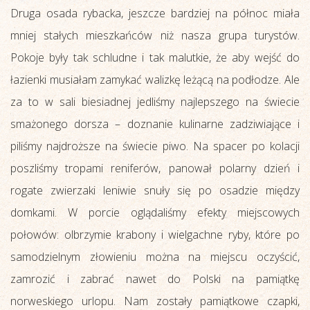
Druga osada rybacka, jeszcze bardziej na północ miała
mniej stałych mieszkańców niż nasza grupa turystów.
Pokoje były tak schludne i tak malutkie, że aby wejść do
łazienki musiałam zamykać walizkę leżącą na podłodze. Ale
za to w sali biesiadnej jedliśmy najlepszego na świecie
smażonego dorsza – doznanie kulinarne zadziwiające i
piliśmy najdroższe na świecie piwo. Na spacer po kolacji
poszliśmy tropami reniferów, panował polarny dzień i
rogate zwierzaki leniwie snuły się po osadzie między
domkami. W porcie oglądaliśmy efekty miejscowych
połowów: olbrzymie krabony i wielgachne ryby, które po
samodzielnym złowieniu można na miejscu oczyścić,
zamrozić i zabrać nawet do Polski na pamiątkę
norweskiego urlopu. Nam zostały pamiątkowe czapki,