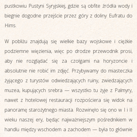
pustkowiu Pustyni Syryjskiej, gdzie są obfite źródła wody i
biegnie dogodne przejście przez góry z doliny Eufratu do
Hims.
W pobliżu znajdują się wielkie bazy wojskowe i ciężkie
podziemne więzienia, więc po drodze przewodnik prosi,
aby nie rozglądać się za czołgami na horyzoncie i
absolutnie nie robić im zdjęć. Przybywamy do miasteczka
żyjącego z turystów odwiedzających ruiny, zwiedzających
muzea, kupujących srebra — wszystko tu żyje z Palmyry,
nawet z hotelowej restauracji rozpościera się widok na
panoramę starożytnego miasta. Rozwinęło się ono w I i II
wieku naszej ery, będąc najważniejszym pośrednikiem w
handlu między wschodem a zachodem — była to głównie