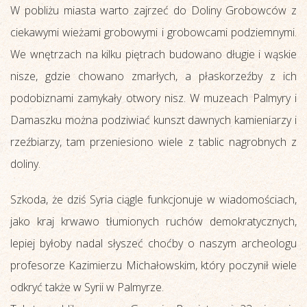
W pobliżu miasta warto zajrzeć do Doliny Grobowców z
ciekawymi wieżami grobowymi i grobowcami podziemnymi.
We wnętrzach na kilku piętrach budowano długie i wąskie
nisze, gdzie chowano zmarłych, a płaskorzeźby z ich
podobiznami zamykały otwory nisz. W muzeach Palmyry i
Damaszku można podziwiać kunszt dawnych kamieniarzy i
rzeźbiarzy, tam przeniesiono wiele z tablic nagrobnych z
doliny.
Szkoda, że dziś Syria ciągle funkcjonuje w wiadomościach,
jako kraj krwawo tłumionych ruchów demokratycznych,
lepiej byłoby nadal słyszeć choćby o naszym archeologu
profesorze Kazimierzu Michałowskim, który poczynił wiele
odkryć także w Syrii w Palmyrze.