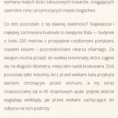
wymiana małych ilości luksusowych towarów, osiągających
zawrotne ceny i przynoszących miastu bogactwo.
Co dziś pozostało z tej dawnej świetności? Największa i
najlepiej zachowana budowla to świątynia Bala — budynek
o boku 200 metrów z przepięknie rzeźbionymi portykami,
rzędami kolumn i pozostałościami ołtarza ofiarnego. Ze
świątyni można przejść do wielkiej kolumnady, która ciągnie
się na długości kilometra, miejscami nadal brukowana. Dziś
pozostały tylko kolumny, lecz przed wiekami była przykryta
dachem chroniącym przed słońcem, a my teraz
rozpuszczamy się w 40 stopniowym upale. Jedynie dobrze
wyglądają wielbłądy, jak przed wiekami zachęcające do
odbycia na nich podróży.