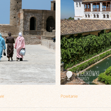
wie
Powitanie