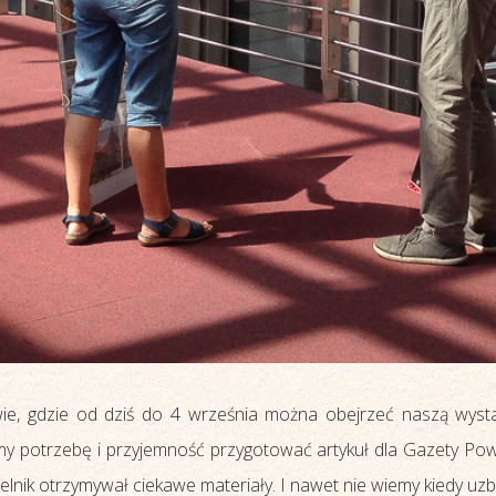
wie, gdzie od dziś do 4 września można obejrzeć naszą wys
my potrzebę i przyjemność przygotować artykuł dla Gazety Pow
elnik otrzymywał ciekawe materiały. I nawet nie wiemy kiedy uz