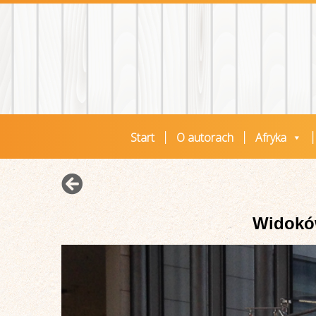
Start
O autorach
Afryka
Widoków