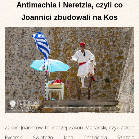
Antimachia i Neretzia, czyli co
Joannici zbudowali na Kos
Zakon Joannitów to inaczej Zakon Maltański, czyli Zakon
Rycerski Świętego Jana Chrzciciela Szpitala