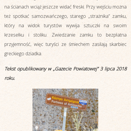
na ścianach wciąż jeszcze widać freski. Przy wejściu można
też spotkać samozwańczego, starego „strażnika” zamku,
który na widok turystów wywija sztuczki na swoim
krzesełku i stoliku. Zwiedzanie zamku to bezpłatna
przyjemność, więc turyści ze śmiechem zasilają skarbiec
greckiego dziadka.
Tekst opublikowany w „Gazecie Powiatowej” 3 lipca 2018
roku.