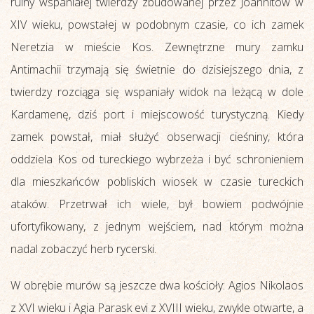
ruiny wspaniałej twierdzy zbudowanej przez Joannitów w
XIV wieku, powstałej w podobnym czasie, co ich zamek
Neretzia w mieście Kos. Zewnętrzne mury zamku
Antimachii trzymają się świetnie do dzisiejszego dnia, z
twierdzy rozciąga się wspaniały widok na leżącą w dole
Kardamenę, dziś port i miejscowość turystyczną. Kiedy
zamek powstał, miał służyć obserwacji cieśniny, która
oddziela Kos od tureckiego wybrzeża i być schronieniem
dla mieszkańców pobliskich wiosek w czasie tureckich
ataków. Przetrwał ich wiele, był bowiem podwójnie
ufortyfikowany, z jednym wejściem, nad którym można
nadal zobaczyć herb rycerski.
W obrębie murów są jeszcze dwa kościoły: Agios Nikolaos
z XVI wieku i Agia Parask evi z XVIII wieku, zwykle otwarte, a