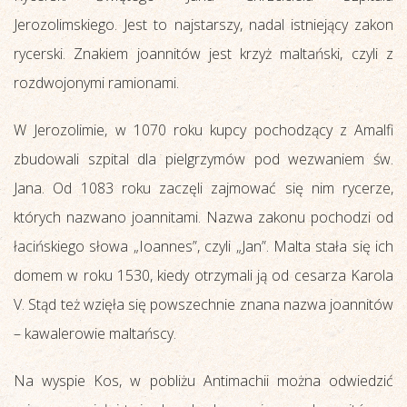
Jerozolimskiego. Jest to najstarszy, nadal istniejący zakon
rycerski. Znakiem joannitów jest krzyż maltański, czyli z
rozdwojonymi ramionami.
W Jerozolimie, w 1070 roku kupcy pochodzący z Amalfi
zbudowali szpital dla pielgrzymów pod wezwaniem św.
Jana. Od 1083 roku zaczęli zajmować się nim rycerze,
których nazwano joannitami. Nazwa zakonu pochodzi od
łacińskiego słowa „Ioannes”, czyli „Jan”. Malta stała się ich
domem w roku 1530, kiedy otrzymali ją od cesarza Karola
V. Stąd też wzięła się powszechnie znana nazwa joannitów
– kawalerowie maltańscy.
Na wyspie Kos, w pobliżu Antimachii można odwiedzić