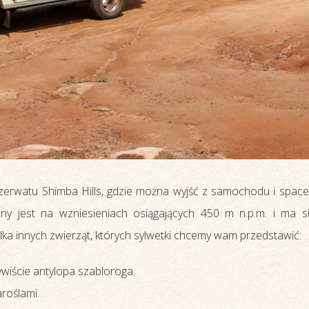
rwatu Shimba Hills, gdzie można wyjść z samochodu i spacer
ny jest na wzniesieniach osiągających 450 m n.p.m. i ma sł
lka innych zwierząt, których sylwetki chcemy wam przedstawić:
wiście antylopa szabloroga.
aroślami.