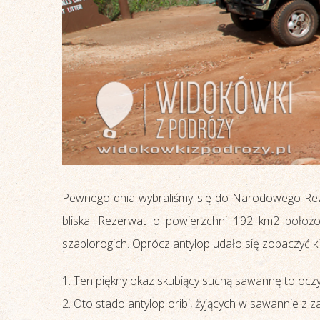
Pewnego dnia wybraliśmy się do Narodowego Reze
bliska. Rezerwat o powierzchni 192 km2 położo
szablorogich. Oprócz antylop udało się zobaczyć ki
Ten piękny okaz skubiący suchą sawannę to oczy
Oto stado antylop oribi, żyjących w sawannie z z