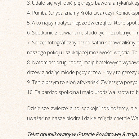
Udało się wytropić pięknego bawoła afrykańskieg
Pumba (chyba znamy Króla Lwa) czyli Keniaekspr
A to najsympatyczniejsze zwierzątko, które spot
Spotkanie z pawianami, stado tych rezolutnych ma
Sprzęt fotograficzny przed safari sprawdziliśmy
naszego pokoju i szukającej możliwości wejścia. T
Natomiast drugi rodzaj małp hotelowych wydawał 
drzew zjadając młode pędy drzew – były to gerezy 
Ten olbrzym to słoń afrykański. Zwierzęta posypu
Ta bardzo spokojna i mało urodziwa istota to b
Dzisiejsze zwierzę a to spokojni roślinożercy, al
uważać na nasze biodra i dzikie zdjęcia chętnie W
Tekst opublikowany w Gazecie Powiatowej 8 maja 