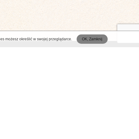
ies możesz określić w swojej przeglądarce.
OK, Zamknij
FACEBOOK
Afryka
Azja
r
oreme
eland
Indie