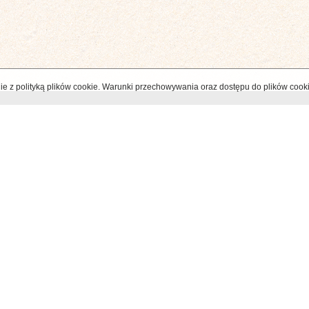
odnie z polityką plików cookie. Warunki przechowywania oraz dostępu do plików cook
MENU
TAGS
Start
1 listopad
Abbye de la Paix
O autorach
Ameryka Południowa
Antolia
Publikacje
Bellapais
Chiny
Cyp
Współpraca
Cypr Północny
Europa
Wystawy
Frognaparken
Gibraltar
G
Kontakt
Grecja
groby
Gustav Vig
Gwiezdne Wojny
Hiszpania