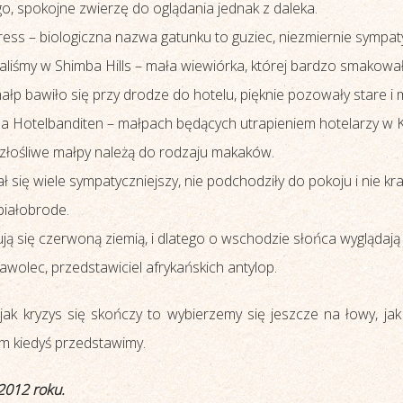
o, spokojne zwierzę do oglądania jednak z daleka.
ess – biologiczna nazwa gatunku to guziec, niezmiernie sympat
kaliśmy w Shimba Hills – mała wiewiórka, której bardzo smakowa
łp bawiło się przy drodze do hotelu, pięknie pozowały stare i m
 na Hotelbanditen – małpach będących utrapieniem hotelarzy w K
e złośliwe małpy należą do rodzaju makaków.
się wiele sympatyczniejszy, nie podchodziły do pokoju i nie kra
białobrode.
ją się czerwoną ziemią, i dlatego o wschodzie słońca wyglądają
awolec, przedstawiciel afrykańskich antylop.
e jak kryzys się skończy to wybierzemy się jeszcze na łowy, jak
am kiedyś przedstawimy.
2012 roku.