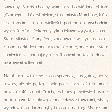
sawanny. A dziś chcemy wam przedstawić inne oblicze
„Czarnego lądu” czyli piękne, stare miasto Mombasę, która
jest trzecim co do wielkości portem na wschodnim
wybrzeżu Afryki. Pokażemy tylko ciekawe wyrywki, a zatem:
Stare Miasto i Stary Port, zbudowane w stylu arabskim,
ciasne uliczki, dostępne tylko na piechotę, przecudne stare
kamienice z imponującymi rzeźbionymi portalami drzwi i
ażurowymi balkonami.
Na ulicach kwitnie życie, coś sprzedają, coś gotują, noszą
towary, ale nie pędzą – pole pole – przecież termometr
pokazuje 40 stopni. Trochę ochłody przyniesie bryza z
portu, na wodzie kołyszą się małe dawy z towarami, rybacy
wyładowują cudaczne ryby i niosą je na targ. My też tam