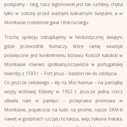
podążamy – targ, nasz legionowski jest tak ruchliwy, chyba
tylko w sobotę przed ważnymi kulinarnymi świętami, a w
Mombasie codziennie gwar i tłok na targu.
Trochę spokoju odnajdujemy w hinduistycznej świątyni,
gdzie przewodnik tłumaczy, które ramię swastyki
poświęcone jest konkretnemu bóstwu. Kościół katolicki w
Mombasie również spotkamy,oczywiście w portugalskiej
twierdzy z 1593 r. – Fort Jesus – bastion nie do zdobycia.
Co jeszcze ciekawego – kły na Moi Avenue – na pamiątkę
wizyty królowej Elżbiety w 1952 r. Jeszcze jedna rzecz
utkwiła nam w pamięci – przeprawa promowa w
Mombasie, popatrzcie na ludzi na promie, nasze SKM-ki
nawet w godzinach szczytu to luksus, więc hakuna matata,