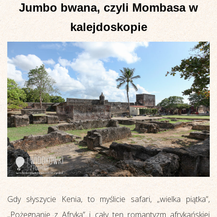
Jumbo bwana, czyli Mombasa w
kalejdoskopie
Gdy słyszycie Kenia, to myślicie safari, „wielka piątka”,
„Pożegnanie z Afryką” i cały ten romantyzm afrykańskiej