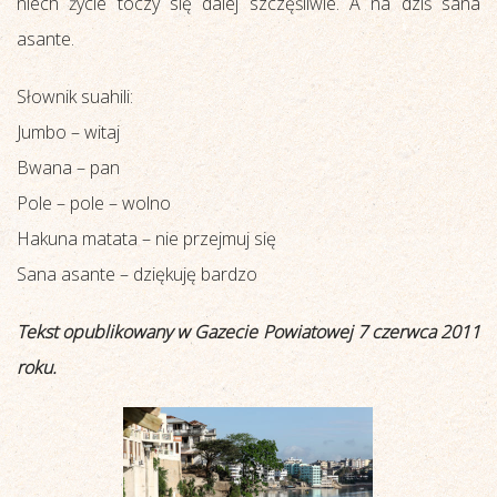
niech życie toczy się dalej szczęśliwie. A na dziś sana
asante.
Słownik suahili:
Jumbo – witaj
Bwana – pan
Pole – pole – wolno
Hakuna matata – nie przejmuj się
Sana asante – dziękuję bardzo
Tekst opublikowany w Gazecie Powiatowej 7 czerwca 2011
roku.