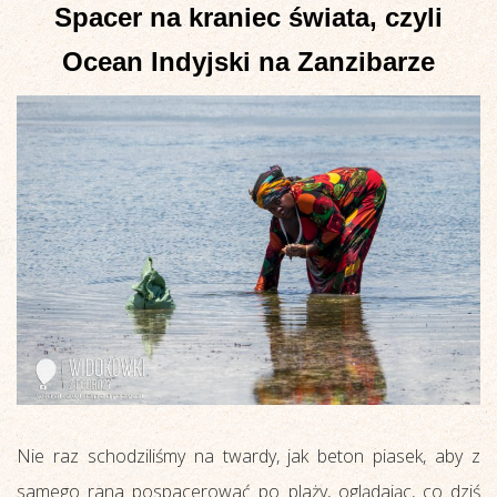
Spacer na kraniec świata, czyli
Ocean Indyjski na Zanzibarze
Nie raz schodziliśmy na twardy, jak beton piasek, aby z
samego rana pospacerować po plaży, oglądając, co dziś