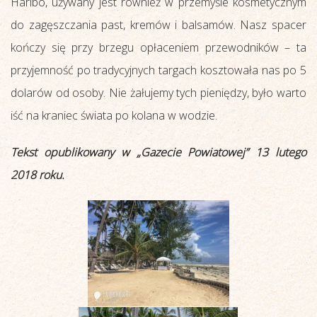
Haribo, używany jest również w przemyśle kosmetycznym
do zagęszczania past, kremów i balsamów. Nasz spacer
kończy się przy brzegu opłaceniem przewodników – ta
przyjemność po tradycyjnych targach kosztowała nas po 5
dolarów od osoby. Nie żałujemy tych pieniędzy, było warto
iść na kraniec świata po kolana w wodzie.
Tekst opublikowany w „Gazecie Powiatowej” 13 lutego
2018 roku.