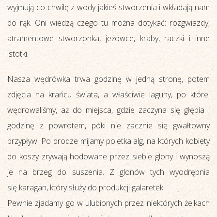
wyjmują co chwilę z wody jakieś stworzenia i wkładają nam
do rąk. Oni wiedzą czego tu można dotykać: rozgwiazdy,
atramentowe stworzonka, jeżowce, kraby, raczki i inne
istotki.
Nasza wędrówka trwa godzinę w jedną stronę, potem
zdjęcia na krańcu świata, a właściwie laguny, po której
wędrowaliśmy, aż do miejsca, gdzie zaczyna się głębia i
godzinę z powrotem, póki nie zacznie się gwałtowny
przypływ. Po drodze mijamy poletka alg, na których kobiety
do koszy zrywają hodowane przez siebie glony i wynoszą
je na brzeg do suszenia. Z glonów tych wyodrębnia
się karagan, który służy do produkcji galaretek.
Pewnie zjadamy go w ulubionych przez niektórych żelkach