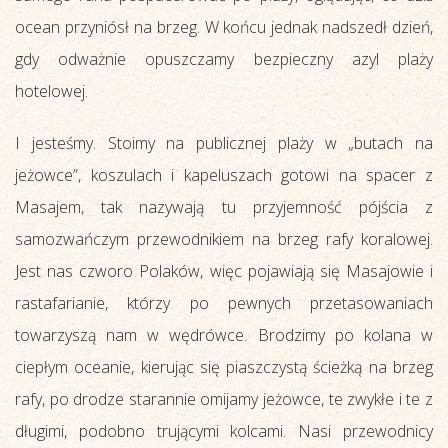
ocean przyniósł na brzeg. W końcu jednak nadszedł dzień,
gdy odważnie opuszczamy bezpieczny azyl plaży
hotelowej.
I jesteśmy. Stoimy na publicznej plaży w „butach na
jeżowce”, koszulach i kapeluszach gotowi na spacer z
Masajem, tak nazywają tu przyjemność pójścia z
samozwańczym przewodnikiem na brzeg rafy koralowej.
Jest nas czworo Polaków, więc pojawiają się Masajowie i
rastafarianie, którzy po pewnych przetasowaniach
towarzyszą nam w wędrówce. Brodzimy po kolana w
ciepłym oceanie, kierując się piaszczystą ścieżką na brzeg
rafy, po drodze starannie omijamy jeżowce, te zwykłe i te z
długimi, podobno trującymi kolcami. Nasi przewodnicy